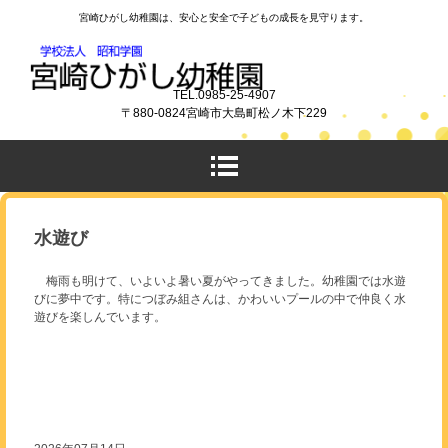
宮崎ひがし幼稚園は、安心と安全で子どもの成長を見守ります。
TEL.0985-25-4907
〒880-0824宮崎市大島町松ノ木下229
水遊び
梅雨も明けて、いよいよ暑い夏がやってきました。幼稚園では水遊
びに夢中です。特につぼみ組さんは、かわいいプールの中で仲良く水
遊びを楽しんでいます。